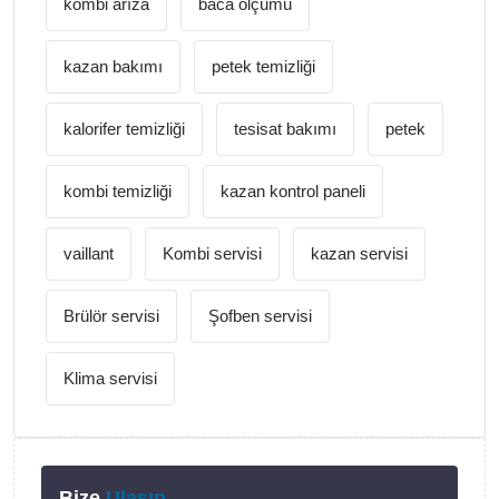
kombi arıza
baca ölçümü
kazan bakımı
petek temizliği
kalorifer temizliği
tesisat bakımı
petek
kombi temizliği
kazan kontrol paneli
vaillant
Kombi servisi
kazan servisi
Brülör servisi
Şofben servisi
Klima servisi
Bize
Ulaşın