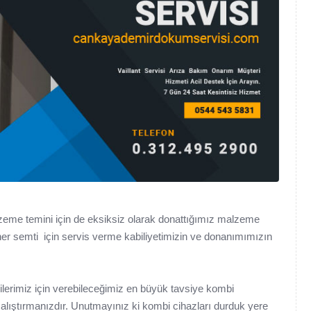
me temini için de eksiksiz olarak donattığımız malzeme
her semti için servis verme kabiliyetimizin ve donanımımızın
ilerimiz için verebileceğimiz en büyük tavsiye kombi
çalıştırmanızdır. Unutmayınız ki kombi cihazları durduk yere