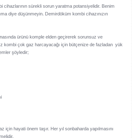
ihazlarının sürekli sorun yaratma potansiyelidir. Benim
akıma diye düşünmeyin. Demirdöküm kombi cihazınızın
nasında ürünü komple elden geçirerek sorunsuz ve
ız kombi çok gaz harcayacağı için bütçenize de fazladan yük
emler şöyledir;
i
haz için hayati önem taşır. Her yıl sonbaharda yapılmasını
melidir.