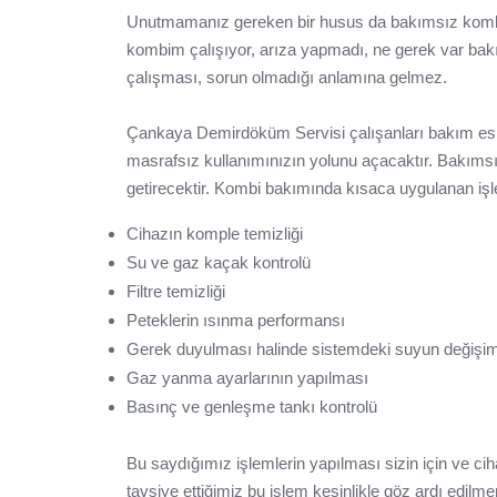
Unutmamanız gereken bir husus da bakımsız kombi c
kombim çalışıyor, arıza yapmadı, ne gerek var b
çalışması, sorun olmadığı anlamına gelmez.
Çankaya Demirdöküm Servisi çalışanları bakım es
masrafsız kullanımınızın yolunu açacaktır. Bakıms
getirecektir. Kombi bakımında kısaca uygulanan işl
Cihazın komple temizliği
Su ve gaz kaçak kontrolü
Filtre temizliği
Peteklerin ısınma performansı
Gerek duyulması halinde sistemdeki suyun değişim
Gaz yanma ayarlarının yapılması
Basınç ve genleşme tankı kontrolü
Bu saydığımız işlemlerin yapılması sizin için ve ci
tavsiye ettiğimiz bu işlem kesinlikle göz ardı edilme