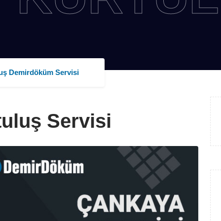
SE
uş Demirdöküm Servisi
luş Servisi